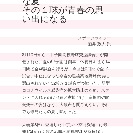
な夏
その１球が青春の思
い出になる
スポーツライター
酒井 政人 氏
8月10日から「甲子園高校野球交流試合」が開
催された。夏の甲子園は例年、休養日を除く14
日間で全48試合を行うが、今回は6日間で全16
試合。中止になった今春の選抜高校野球代表に
選出されていた32校が１試合ずつ戦った。新型
コロナウイルス感染症の拡大防止のため、スタ
ンドに入れるのは部員と家族だけ。応援団や吹
奏楽部の姿はなく、大歓声も聞こえない。それ
でも球児たちの夏は熱かった。
大会第3日に登場した中京大中京（愛知）は最
速154キロを誇る右腕の高橋宏斗が延長10回