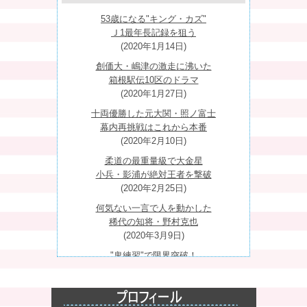
53歳になる"キング・カズ"
Ｊ1最年長記録を狙う
(2020年1月14日)
創価大・嶋津の激走に沸いた
箱根駅伝10区のドラマ
(2020年1月27日)
十両優勝した元大関・照ノ富士
幕内再挑戦はこれから本番
(2020年2月10日)
柔道の最重量級で大金星
小兵・影浦が絶対王者を撃破
(2020年2月25日)
何気ない一言で人を動かした
稀代の知将・野村克也
(2020年3月9日)
"鬼練習"で限界突破！
22歳の"ラスト・シンデレラ"
(2020年3月23日)
復活を期す巨人・中島宏之