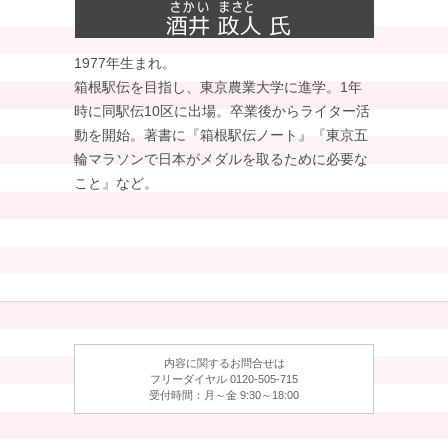
開幕延期も気持ちは前向き
(2020年4月6日)
1977年生まれ。
記者会見で流した涙
松田瑞生はもっと強くなる
箱根駅伝を目指し、東京農業大学に進学。1年
(2020年4月20日)
時に同駅伝10区に出場。卒業後からライター活
神事としての大相撲に
動を開始。著書に『箱根駅伝ノート』『東京五
思いを致した無観客場所
輪マラソンで日本がメダルを取るために必要な
(2020年5月11日)
こと』など。
4年間のブランクを経て再出発
新谷は東京でメダルに挑戦する
(2020年5月25日)
変革期を迎える日本ラグビー
魅力を発信し続ける若きラガーマン
(2020年6月8日)
マイク・タイソンが復帰!?
53歳のチャレンジに世界が注目
内容に関するお問合せは
(2020年6月22日)
フリーダイヤル 0120-505-715
受付時間：月～金 9:30～18:00
巨人が開幕戦で通算6000勝
日本一奪還へ好スタート