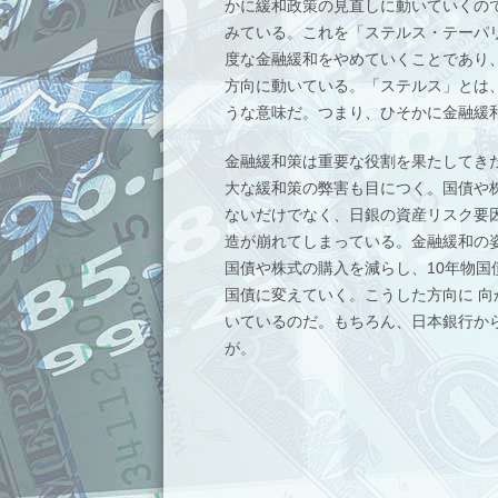
かに緩和政策の見直しに動いていくの
みている。これを「ステルス・テーパ
度な金融緩和をやめていくことであり
方向に動いている。「ステルス」とは
うな意味だ。つまり、ひそかに金融緩
金融緩和策は重要な役割を果たしてき
大な緩和策の弊害も目につく。国債や
ないだけでなく、日銀の資産リスク要
造が崩れてしまっている。金融緩和の
国債や株式の購入を減らし、10年物国
国債に変えていく。こうした方向に 
いているのだ。もちろん、日本銀行か
が。