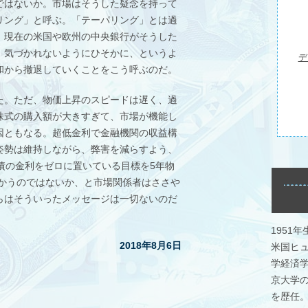
ではないか。市場はそうした疑念を持って
リング」と呼ぶ。「テーパリング」とは過
、現在の米国や欧州の中央銀行がそうした
、気づかれないようにひそかに、というよ
デ
和から撤退していくことをこう呼ぶのだ。
た。ただ、物価上昇のスピードは遅く、過
株式の購入額が大きすぎて、市場が機能し
因ともなる。超低金利で金融機関の収益構
姿勢は維持しながら、弊害を減らすよう、
債の金利をゼロに置いている目標を5年物
向かうのではないか、と市場関係者はささや
らはそういったメッセージは一切ないのだ
1951
2018年8月6日
米国ヒ
学経済学
京大学
を歴任。