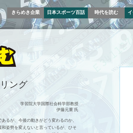
きらめき企業
日本スポーツ百話
時代を読む
イ
パリング
学習院大学国際社会科学部教授
伊藤元重 氏
であるが、今後の動きがどう変わるのか、
緩和姿勢を変えないと言っているが、ひそ