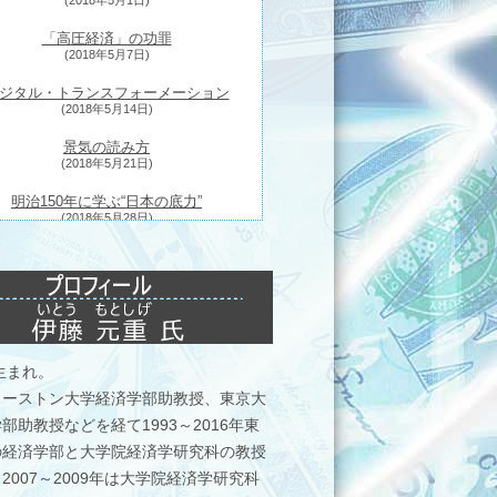
(2018年5月1日)
「高圧経済」の功罪
(2018年5月7日)
ジタル・トランスフォーメーション
(2018年5月14日)
景気の読み方
(2018年5月21日)
明治150年に学ぶ“日本の底力”
(2018年5月28日)
民泊新法
(2018年6月4日)
先細る太陽光発電
(2018年6月11日)
景気拡大の持続性
年生まれ。
(2018年6月18日)
ューストン大学経済学部助教授、東京大
米国の主張する「FFR」
部助教授などを経て1993～2016年東
(2018年6月25日)
の経済学部と大学院経済学研究科の教授
イスラエルにて
2007～2009年は大学院経済学研究科
(2018年7月2日)