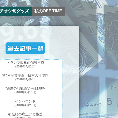
チオシ旬グッズ
私のOFF TIME
トランプ政権の保護主義
(2018年4月2日)
第4次産業革命、日本の可能性
(2018年4月9日)
“過度の悲観論”から脱却を
(2018年4月16日)
インバウンド
(2018年4月23日)
初任給の底上げと格差