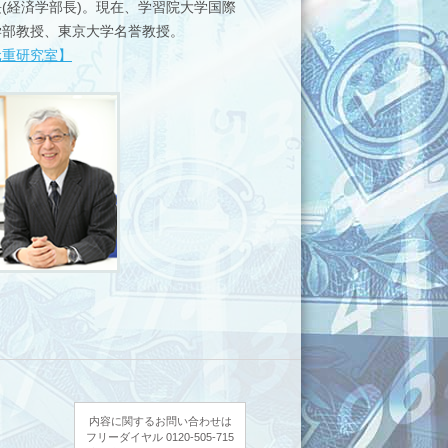
(経済学部長)。現在、学習院大学国際
危機を乗り越え強くなった日本企業
学部教授、東京大学名誉教授。
(2018年7月9日)
元重研究室】
外国人労働者
(2018年7月17日)
進まぬ老朽水道管の更新
(2018年7月23日)
空き家ビジネス
(2018年7月30日)
内容に関するお問い合わせは
フリーダイヤル 0120-505-715