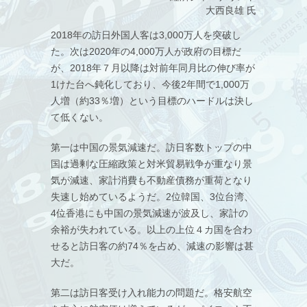
大西良雄 氏
2018年の訪日外国人客は3,000万人を突破し
た。次は2020年の4,000万人が政府の目標だ
が、2018年７月以降は対前年同月比の伸び率が
1けた台へ鈍化しており、今後2年間で1,000万
人増（約33％増）という目標のハードルは決し
て低くない。
第一は中国の景気減速だ。訪日客数トップの中
国は過剰な圧縮政策と対米貿易戦争が重なり景
気が減速、家計消費も不動産債務が重荷となり
失速し始めているようだ。2位韓国、3位台湾、
4位香港にも中国の景気減速が波及し、家計の
余裕が失われている。以上の上位４カ国を合わ
せると訪日客の約74％を占め、減速の影響は甚
大だ。
第二は訪日客受け入れ能力の問題だ。格安航空