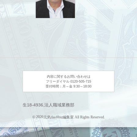
ステルス・テーパリング
(2018年8月6日)
新しい働き方
(2018年8月20日)
観光で広がる経済成長の裾野
(2018年8月27日)
廃校利用
(2018年9月3日)
広がるシェアリングエコノミー
(2018年9月10日)
内容に関するお問い合わせは
タワーマンションの今後
フリーダイヤル 0120-505-715
(2018年9月18日)
受付時間：月～金 9:30～18:00
ベンチャー企業の「出口」
(2018年9月25日)
生18-4936,法人職域業務部
地方創生はできるのか？
(2018年10月1日)
2026
©
元気das®biz編集室 All Rights Reserved.
外国人の視点に立った対応
(2018年10月9日)