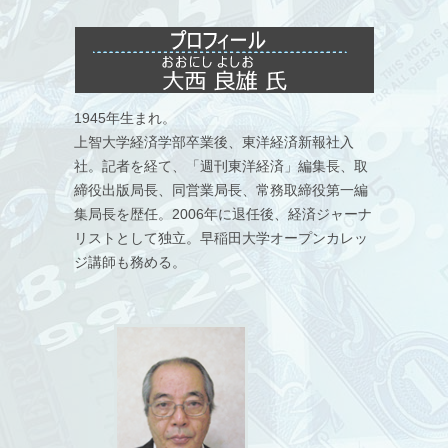
民泊新法
(2018年6月4日)
先細る太陽光発電
(2018年6月11日)
景気拡大の持続性
1945年生まれ。
(2018年6月18日)
上智大学経済学部卒業後、東洋経済新報社入
米国の主張する「FFR」
社。記者を経て、「週刊東洋経済」編集長、取
(2018年6月25日)
締役出版局長、同営業局長、常務取締役第一編
イスラエルにて
集局長を歴任。2006年に退任後、経済ジャーナ
(2018年7月2日)
リストとして独立。早稲田大学オープンカレッ
危機を乗り越え強くなった日本企業
ジ講師も務める。
(2018年7月9日)
外国人労働者
(2018年7月17日)
進まぬ老朽水道管の更新
(2018年7月23日)
空き家ビジネス
(2018年7月30日)